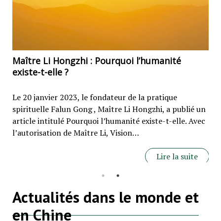
Maître Li Hongzhi : Pourquoi l’humanité
e
Le
existe-t-elle ?
de
Le 20 janvier 2023, le fondateur de la pratique
Un 
spirituelle Falun Gong , Maître Li Hongzhi, a publié un
pan
article intitulé Pourquoi l’humanité existe-t-elle. Avec
déc
l’autorisation de Maître Li, Vision…
re…
d’a
Lire la suite
e
Actualités dans le monde et
en Chine