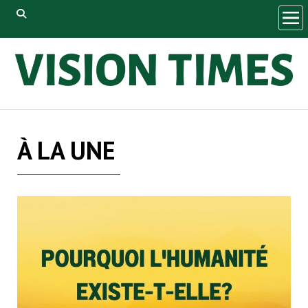
ope
men
À LA UNE