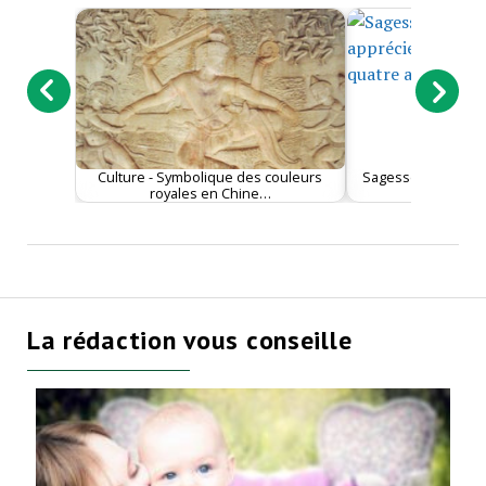
Culture - Symbolique des couleurs
Sagesse - Apprendr
royales en Chine…
être hu
La rédaction vous conseille