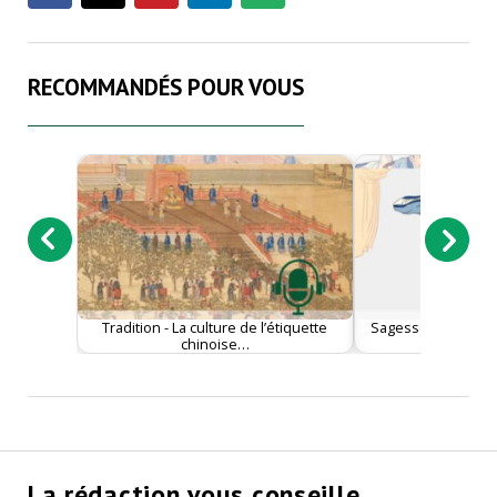
RECOMMANDÉS POUR VOUS
Tradition - La culture de l’étiquette
Sagesse - Le coura
chinoise…
traditio
La rédaction vous conseille