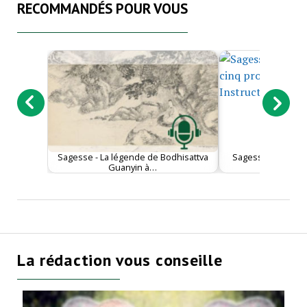
RECOMMANDÉS POUR VOUS
Sagesse - La légende de Bodhisattva
Sagesse - Vivre av
Guanyin à…
proverbe
La rédaction vous conseille