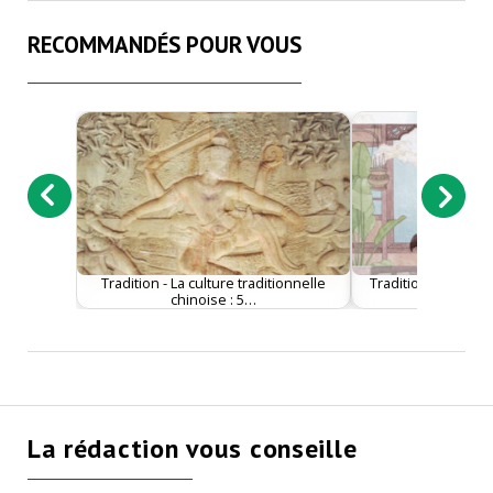
RECOMMANDÉS POUR VOUS
Tradition - La culture traditionnelle
Tradition - L’élég
chinoise : 5…
la cul
La rédaction vous conseille