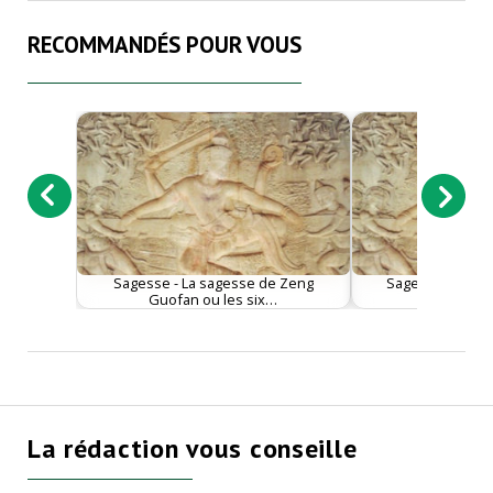
RECOMMANDÉS POUR VOUS
Sagesse - La sagesse de Zeng
Sagesse - L’itin
Guofan ou les six…
Shancong
La rédaction vous conseille