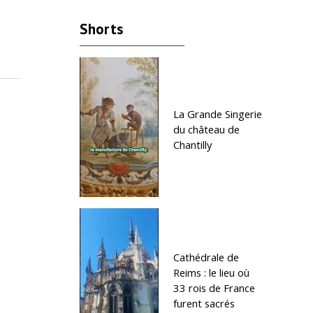
Shorts
Sagesse - Une histoire de la Chine
Sagesse - L’histoire de Zhong
ancienne pour…
un modèle de…
La Grande Singerie
du château de
Chantilly
Cathédrale de
Reims : le lieu où
33 rois de France
furent sacrés