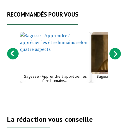
RECOMMANDÉS POUR VOUS
Sagesse - Apprendre à apprécier les
Sagesse - Le visag
être humains…
idéal sup
La rédaction vous conseille