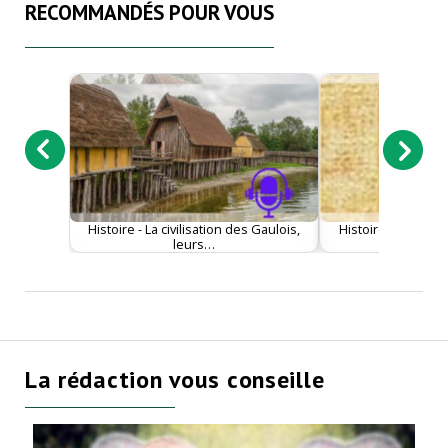
RECOMMANDÉS POUR VOUS
Histoire - La civilisation des Gaulois,
Histoire - Dame Xu
leurs…
femme po
La rédaction vous conseille