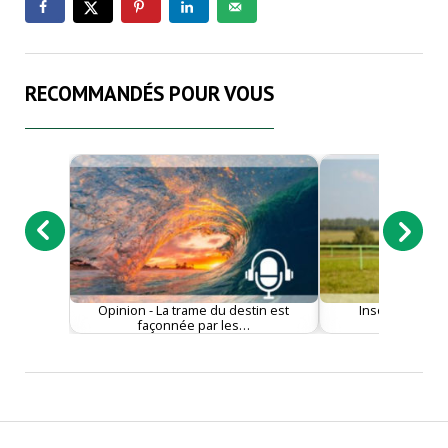
RECOMMANDÉS POUR VOUS
Opinion - La trame du destin est
Insolite - Qua
façonnée par les…
reviennent