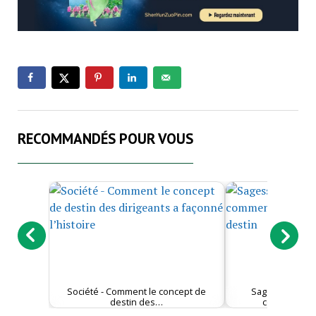
RECOMMANDÉS POUR VOUS
Société - Comment le concept de
Sagesse - Un i
destin des…
comment tr