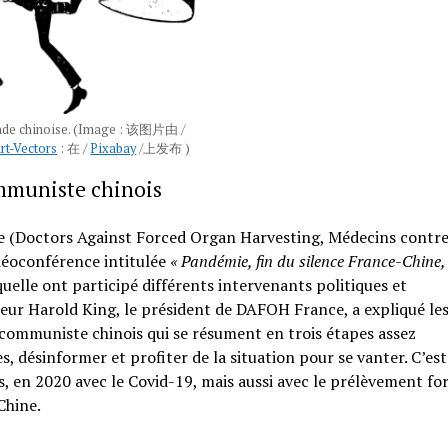
de chinoise. (Image : 该图片由 /
rt-Vectors
: 在 /
Pixabay
/上发布 )
ommuniste chinois
(Doctors Against Forced Organ Harvesting, Médecins contre
déoconférence intitulée
« Pandémie, fin du silence France-Chine,
quelle ont participé différents intervenants politiques et
eur Harold King, le président de DAFOH France, a expliqué le
 communiste chinois qui se résument en trois étapes assez
s, désinformer et profiter de la situation pour se vanter. C’est
s, en 2020 avec le Covid-19, mais aussi avec le prélèvement fo
Chine.