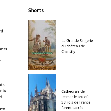
Shorts
rd
La Grande Singerie
du château de
tants
Chantilly
n
nts
ants
Cathédrale de
et
Reims : le lieu où
33 rois de France
furent sacrés
uvé