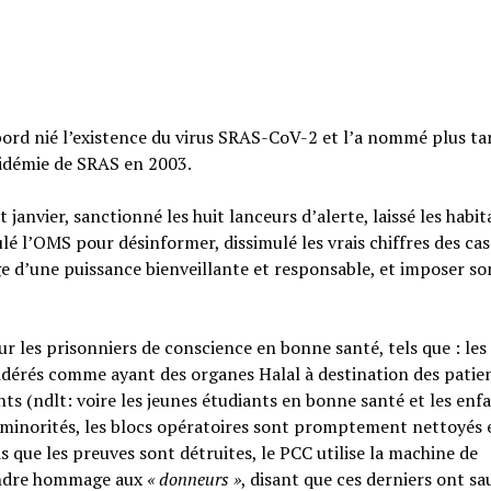
bord nié l’existence du virus SRAS-CoV-2 et l’a nommé plus ta
pidémie de SRAS en 2003.
t janvier, sanctionné les huit lanceurs d’alerte, laissé les habi
 l’OMS pour désinformer, dissimulé les vrais chiffres des cas
age d’une puissance bienveillante et responsable, et imposer so
r les prisonniers de conscience en bonne santé, tels que : les
idérés comme ayant des organes Halal à destination des patie
ents (ndlt: voire les jeunes étudiants en bonne santé et les enf
es minorités, les blocs opératoires sont promptement nettoyés 
 que les preuves sont détruites, le PCC utilise la machine de
endre hommage aux
« donneurs »
, disant que ces derniers ont sa