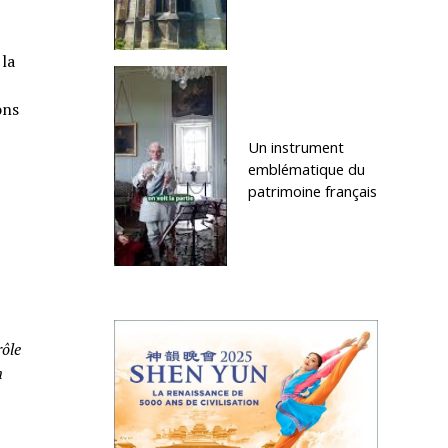
 la
ons
Un instrument
emblématique du
patrimoine français
rôle
n