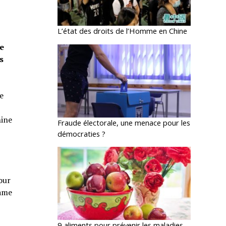
L’état des droits de l’Homme en Chine
e
ve
s
e
hine
Fraude électorale, une menace pour les
démocraties ?
our
Dame
9 aliments pour prévenir les maladies