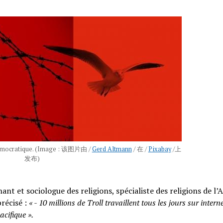
 démocratique. (Image : 该图片由 /
Gerd Altmann
/ 在 /
Pixabay
/上
发布)
t et sociologue des religions, spécialiste des religions de l’A
précisé :
« - 10 millions de Troll travaillent tous les jours sur interne
acifique ».