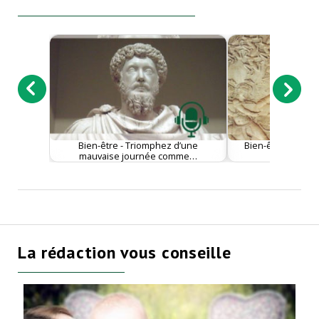
Bien-être - Triomphez d’une
Bien-être - Pourq
mauvaise journée comme…
est impor
La rédaction vous conseille