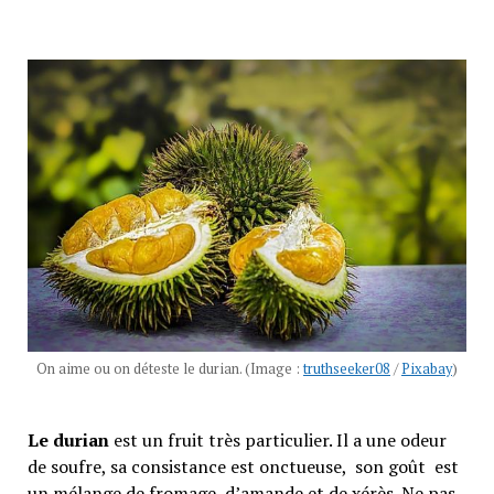
On aime ou on déteste le durian. (Image :
truthseeker08
/
Pixabay
)
Le durian
est un fruit très particulier. Il a une odeur
de soufre, sa consistance est onctueuse, son goût est
un mélange de fromage, d’amande et de xérès. Ne pas