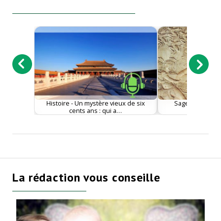
Histoire - Un mystère vieux de six
Sagesse - La s
cents ans : qui a…
Guofan ou
La rédaction vous conseille