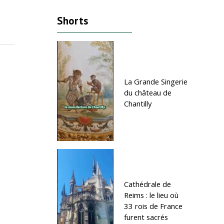
Homme - Confucius et le sens
Sagesse - Vivre avec sagesse
Shorts
donné à la vie : une…
proverbes tirés…
La Grande Singerie
du château de
Chantilly
Cathédrale de
Reims : le lieu où
33 rois de France
furent sacrés