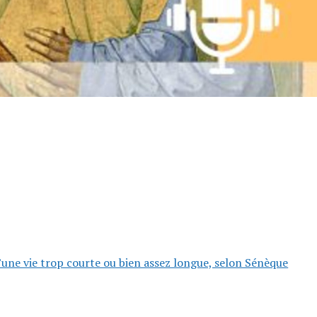
d’une vie trop courte ou bien assez longue, selon Sénèque