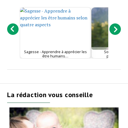
Sagesse - Apprendre à apprécier les
Société - De 
être humains…
partenariat :
La rédaction vous conseille