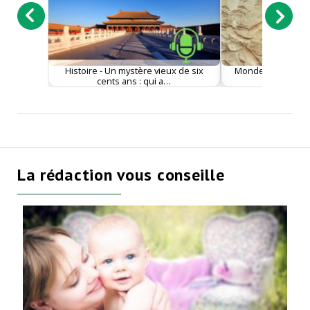
Histoire - Un mystère vieux de six
Monde - Organes d’
cents ans : qui a…
brise le
La rédaction vous conseille