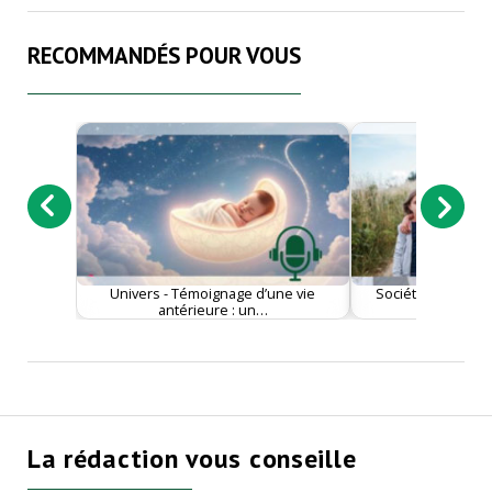
RECOMMANDÉS POUR VOUS
Univers - Témoignage d’une vie
Société - Un enfa
antérieure : un…
peut deve
La rédaction vous conseille