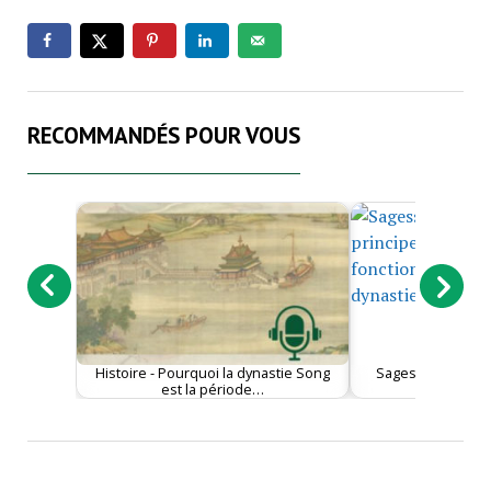
RECOMMANDÉS POUR VOUS
Histoire - Pourquoi la dynastie Song
Sagesse - Une vi
est la période…
principes