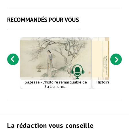
RECOMMANDÉS POUR VOUS
Sagesse - L’histoire remarquable de
Histoire - La peint
Su Liu : une…
Tang Boh
La rédaction vous conseille