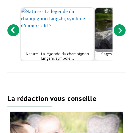
Nature - La légende du champignon
Sagesse - La vérit
Lingzhi, symbole…
de la ci
La rédaction vous conseille