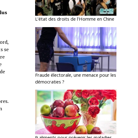
plus
L’état des droits de l’Homme en Chine
bord,
s se
tre
e
 de
Fraude électorale, une menace pour les
démocraties ?
res.
n
9 aliments pour prévenir les maladies