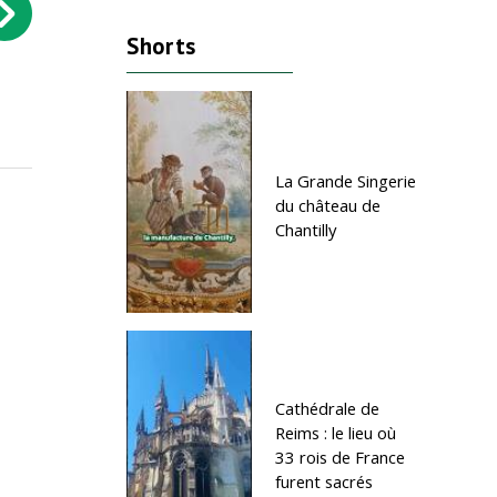
Shorts
Histoire - À 15 ans, il détruit des
Histoire - L’empereur lui of
livres immoraux…
sœur, mais la…
La Grande Singerie
du château de
Chantilly
Cathédrale de
Reims : le lieu où
33 rois de France
furent sacrés