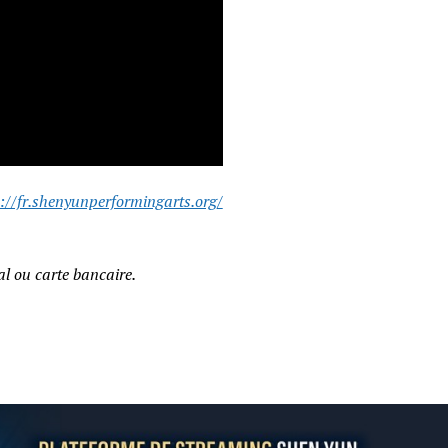
://fr.shenyunperformingarts.org/
l ou carte bancaire.