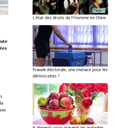
L’état des droits de l’Homme en Chine
tute
tées
Fraude électorale, une menace pour les
démocraties ?
n.
la
mes
9 aliments pour prévenir les maladies