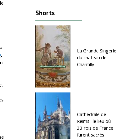
de
Shorts
ux
La Grande Singerie
w
.
du château de
en
Chantilly
e.
es
Cathédrale de
Reims : le lieu où
33 rois de France
furent sacrés
se