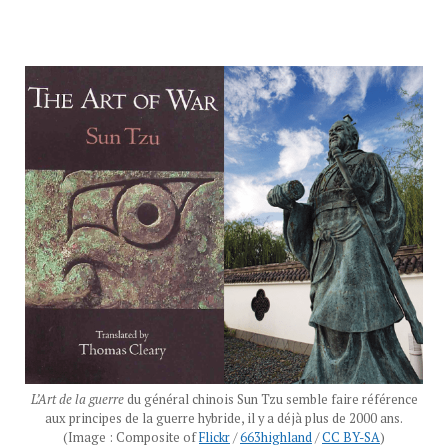
L’Art de la guerre
du général chinois Sun Tzu semble faire référence
aux principes de la guerre hybride, il y a déjà plus de 2000 ans.
(Image : Composite of
Flickr
/
663highland
/
CC BY-SA
)