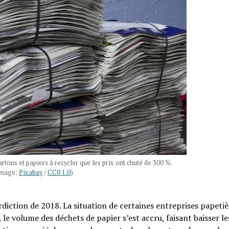
artons et papiers à recycler que les prix ont chuté de 300 %.
Image:
Pixabay
/
CC0 1.0
)
diction de 2018. La situation de certaines entreprises papetiè
, le volume des déchets de papier s’est accru, faisant baisser le