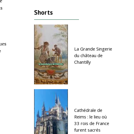
e
is
Shorts
ues
La Grande Singerie
e
du château de
Chantilly
Cathédrale de
Reims : le lieu où
33 rois de France
furent sacrés