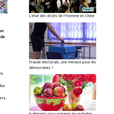
L’état des droits de l’Homme en Chine
ne
 de
Fraude électorale, une menace pour les
démocraties ?
ès
lus
ers.
9 aliments pour prévenir les maladies