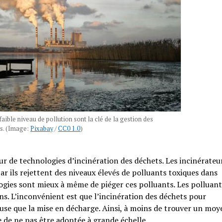
faible niveau de pollution sont la clé de la gestion des
s. (Image:
Pixabay
/
CC0 1.0
)
our de technologies d’incinération des déchets. Les incinérateu
ar ils rejettent des niveaux élevés de polluants toxiques dans
ogies sont mieux à même de piéger ces polluants. Les polluant
ins. L’inconvénient est que l’incinération des déchets pour
euse que la mise en décharge. Ainsi, à moins de trouver un moy
 de ne pas être adoptée à grande échelle.