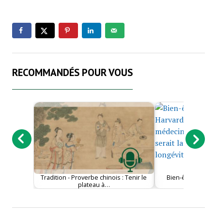
RECOMMANDÉS POUR VOUS
Tradition - Proverbe chinois : Tenir le
Bien-être - Une 
plateau à…
confirme c