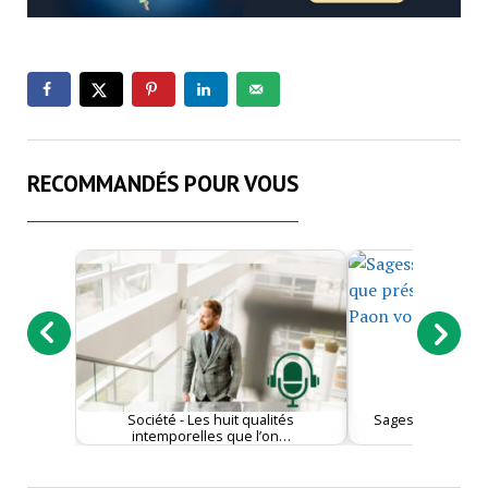
RECOMMANDÉS POUR VOUS
Société - Les huit qualités
Sagesse - L’Amour
intemporelles que l’on…
présenté 