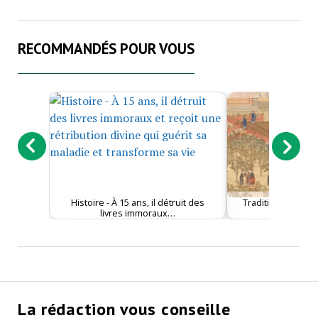
RECOMMANDÉS POUR VOUS
Histoire - À 15 ans, il détruit des
Tradition - La cult
livres immoraux…
chino
La rédaction vous conseille