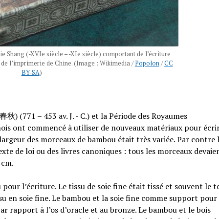
ie Shang (-XVIe siècle – -XIe siècle) comportant de l’écriture
 de l’imprimerie de Chine. (Image : Wikimedia /
Popolon
/
CC
BY-SA
)
) (771 – 453 av. J. - C.) et la Période des Royaumes
inois ont commencé à utiliser de nouveaux matériaux pour écrir
 largeur des morceaux de bambou était très variée. Par contre 
exte de loi ou des livres canoniques : tous les morceaux devaie
 cm.
our l’écriture. Le tissu de soie fine était tissé et souvent le t
issu en soie fine. Le bambou et la soie fine comme support pour
ar rapport à l’os d’oracle et au bronze. Le bambou et le bois