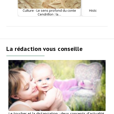
Culture - Le sens profond du conte
Histoire - À 15 an
Cendrillon : la…
livres i
La rédaction vous conseille
Le toucher et la distanciation : deux concepts d’actualité