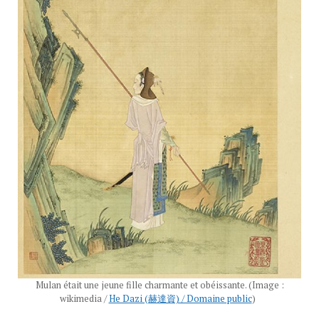
Mulan était une jeune fille charmante et obéissante.
(Image :
wikimedia /
He Dazi (赫達資) / Domaine public
)