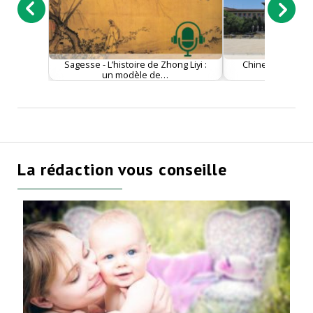
Sagesse - L’histoire de Zhong Liyi :
Chine - Un rappor
un modèle de…
entre
La rédaction vous conseille