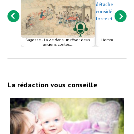
Sagesse - La vie dans un rêve : deux
Homme - Pourquoi
anciens contes…
était au
La rédaction vous conseille