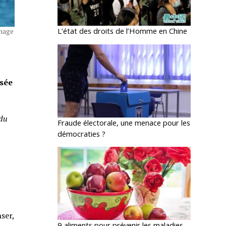
L’état des droits de l’Homme en Chine
Image
nsée
 du
Fraude électorale, une menace pour les
t
démocraties ?
a
nser,
9 aliments pour prévenir les maladies