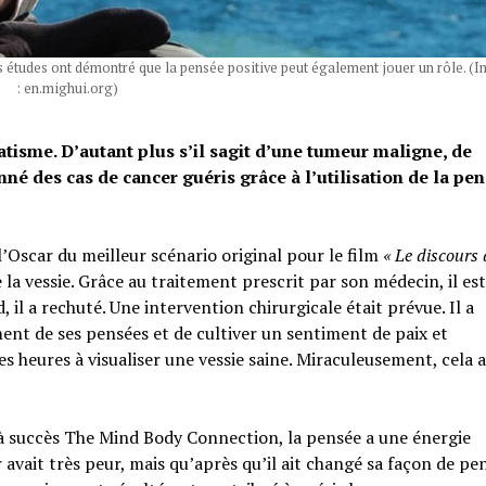
es études ont démontré que la pensée positive peut également jouer un rôle. (
: en.mighui.org)
tisme. D’autant plus s’il sagit d’une tumeur maligne, de
 des cas de cancer guéris grâce à l’utilisation de la pe
’Oscar du meilleur scénario original pour le film
« Le discours
 la vessie. Grâce au traitement prescrit par son médecin, il es
 il a rechuté. Une intervention chirurgicale était prévue. Il a
nt de ses pensées et de cultiver un sentiment de paix et
s heures à visualiser une vessie saine. Miraculeusement, cela 
 à succès The Mind Body Connection, la pensée a une énergie
r avait très peur, mais qu’après qu’il ait changé sa façon de pe