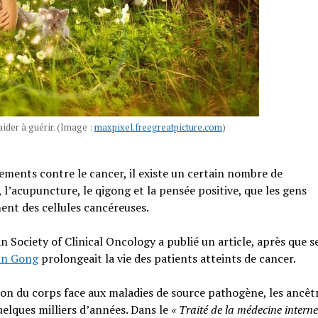
ider à guérir. (Image :
maxpixel.freegreatpicture.com
)
tements contre le cancer, il existe un certain nombre de
e, l’acupuncture, le qigong et la pensée positive, que les gens
ment des cellules cancéreuses.
 Society of Clinical Oncology a publié un article, après que s
un Gong
prolongeait la vie des patients atteints de cancer.
on du corps face aux maladies de source pathogène, les ancêt
quelques milliers d’années. Dans le
« Traité de la médecine intern