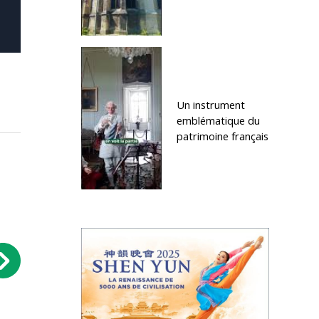
Un instrument
emblématique du
patrimoine français
Homme - Prophéties occidentales :
Histoire - François Ier, roi c