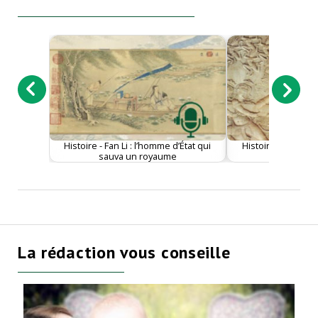
Histoire - Fan Li : l’homme d’État qui
Histoire - La sag
sauva un royaume
d’un p
La rédaction vous conseille