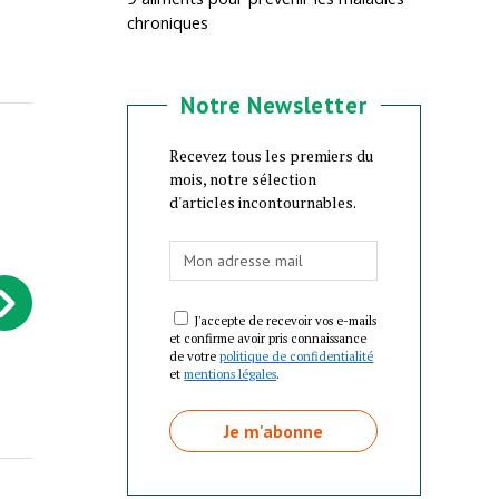
chroniques
Notre Newsletter
Recevez tous les premiers du
mois, notre sélection
d'articles incontournables.
J'accepte de recevoir vos e-mails
et confirme avoir pris connaissance
de votre
politique de confidentialité
et
mentions légales
.
Culture - Un sophiste de la Grèce
Culture - Que nous apprend 
antique face au…
de Léon Tolstoï…