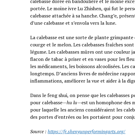
calebasse dorée en bandoulière et le moine excen
portée. Le moine ivre Lu Zhishen, qui fut le pe
calebasse attachée à sa hanche. Chang’e, prése
d’une calebasse et s’envola vers la lune.
La calebasse est une sorte de plante grimpante 
courge et le melon. Les calebasses fraîches so
légume. Les calebasses mûres ont une couleur ja
flacon de tabac à priser et en vases pour les fle
les médicaments, les boissons alcoolisées. Les c
longtemps. D’anciens livres de médecine rapport
inflammations, améliorer la vue et aider à la dig
Dans le feng shui, on pense que les calebasses p
pour calebasse—
hu lu
—est un homophone des 
pour laquelle les anciens considéraient les ca
des portes d’entrées ou les portaient pour conju
Source :
https://fr.shenyunperformingarts.org/