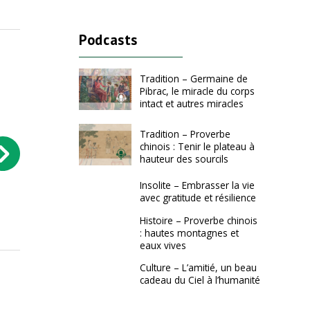
Podcasts
Tradition – Germaine de
Pibrac, le miracle du corps
intact et autres miracles
Tradition – Proverbe
chinois : Tenir le plateau à
hauteur des sourcils
Insolite – Embrasser la vie
avec gratitude et résilience
Histoire - La peinture de Chang’e par
Sagesse - La vie dans un rêv
Tang Bohu : un…
anciens contes…
Histoire – Proverbe chinois
: hautes montagnes et
eaux vives
Culture – L’amitié, un beau
cadeau du Ciel à l’humanité