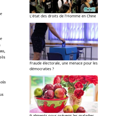
ue
L’état des droits de l’Homme en Chine
me
n
au,
rès
Fraude électorale, une menace pour les
démocraties ?
nois
us
9 aliments pour prévenir les maladies