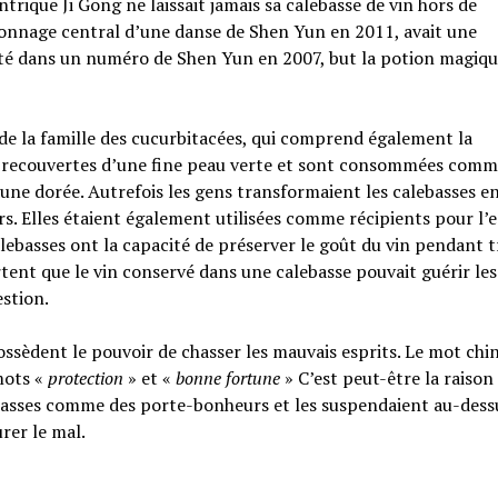
trique Ji Gong ne laissait jamais sa calebasse de vin hors de
rsonnage central d’une danse de Shen Yun en 2011, avait une
nté dans un numéro de Shen Yun en 2007, but la potion magiq
de la famille des cucurbitacées, qui comprend également la
nt recouvertes d’une fine peau verte et sont consommées com
une dorée. Autrefois les gens transformaient les calebasses e
urs. Elles étaient également utilisées comme récipients pour l’e
alebasses ont la capacité de préserver le goût du vin pendant t
ent que le vin conservé dans une calebasse pouvait guérir les
estion.
ossèdent le pouvoir de chasser les mauvais esprits. Le mot chi
mots «
protection
» et «
bonne fortune
» C’est peut-être la raison
lebasses comme des porte-bonheurs et les suspendaient au-dess
rer le mal.