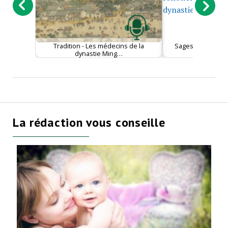
Tradition - Les médecins de la
Sagesse - Une vi
dynastie Ming…
principes
La rédaction vous conseille