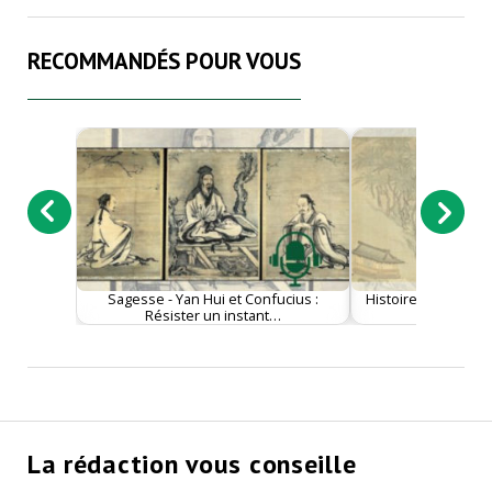
RECOMMANDÉS POUR VOUS
Sagesse - Yan Hui et Confucius :
Histoire - Le gendr
Résister un instant…
drago
La rédaction vous conseille